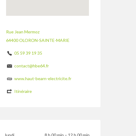
Rue Jean Mermoz
64400 OLORON-SAINTE-MARIE
05 59 39 19 35
contact@hbe64.fr
www.haut-bearn-electricite.fr
Itinéraire
lundi
8 h 00 min
–
12 h 00 min