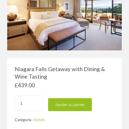
Niagara Falls Getaway with Dining &
Wine Tasting
£
439.00
quantité
de
Ajouter au panier
Niagara
Falls
Catégorie :
Hotels
Getaway